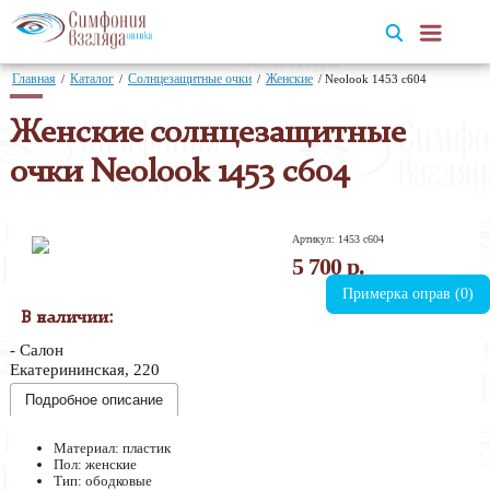
Главная
Каталог
Солнцезащитные очки
Женские
/
/
/
/
Neolook 1453 c604
Женские солнцезащитные
очки Neolook 1453 c604
Артикул: 1453 c604
5 700 р.
Примерка оправ (
0
)
В наличии:
Салон
Екатерининская, 220
Подробное описание
Материал: пластик
Пол: женские
Тип: ободковые