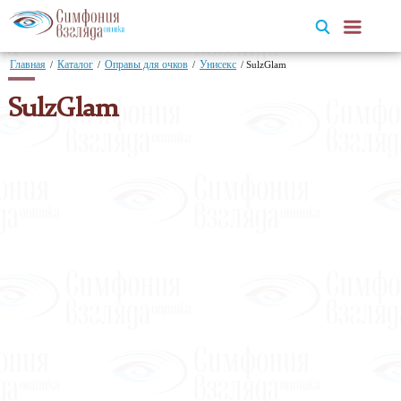
Главная
Каталог
Оправы для очков
Унисекс
/
/
/
/
SulzGlam
SulzGlam