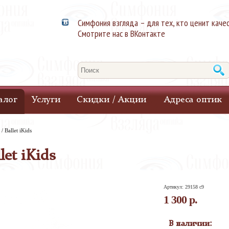
Симфония взгляда – для тех, кто ценит каче
Смотрите нас в ВКонтакте
алог
Услуги
Скидки / Акции
Адреса оптик
/
Ballet iKids
let iKids
Артикул: 29158 c9
1 300 р.
В наличии: