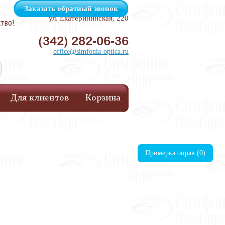
Заказать обратный звонок
ул. Екатерининская, 220
ство!
(342) 282-06-36
office@simfonia-optica.ru
Для клиентов
Корзина
Примерка оправ (
0
)